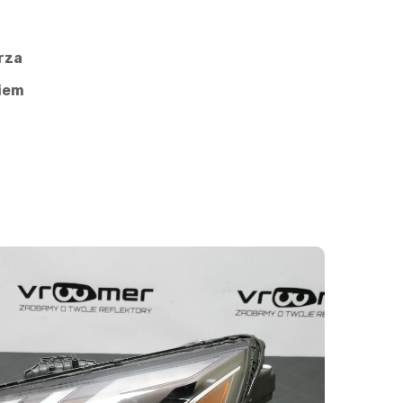
rza
niem